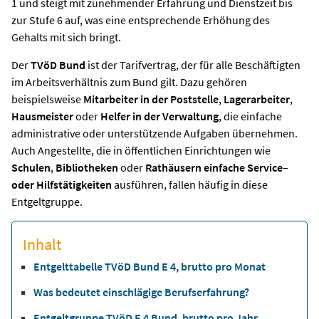
1 und steigt mit zunehmender Erfahrung und Dienstzeit bis
zur Stufe 6 auf, was eine entsprechende Erhöhung des
Gehalts mit sich bringt.
Der
TVöD Bund
ist der Tarifvertrag, der für alle Beschäftigten
im Arbeitsverhältnis zum Bund gilt. Dazu gehören
beispielsweise
Mitarbeiter in der Poststelle
,
Lagerarbeiter
,
Hausmeister
oder
Helfer in der Verwaltung
, die einfache
administrative oder unterstützende Aufgaben übernehmen.
Auch Angestellte, die in öffentlichen Einrichtungen wie
Schulen
,
Bibliotheken
oder
Rathäusern
einfache Service
–
oder Hilfstätigkeiten
ausführen, fallen häufig in diese
Entgeltgruppe.
Inhalt
Entgelttabelle TVöD Bund E 4, brutto pro Monat
Was bedeutet einschlägige Berufserfahrung?
Entgeltgruppe TVöD E 4 Bund, brutto pro Jahr