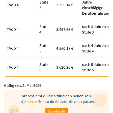
Stufe
Jahre
TVöD 4
3.355,14 €
3
einschlägige
Berufserfahrung
Stufe
nach 3 Jahren in
TVöD 4
3.457,66 €
4
Stufe 3
Stufe
nach 4 Jahren in
TVöD 4
4.560,17 €
5
Stufe 4
Stufe
nach 5 Jahren in
TVöD 4
3.620,20 €
6
Stufe 5
Gültig seit: 1. Mai 2026
Interessierst du dich für einen neuen Job?
Bei
job
vector
findest du die Jobs, die zu dir passen.
Zur Jobsuche