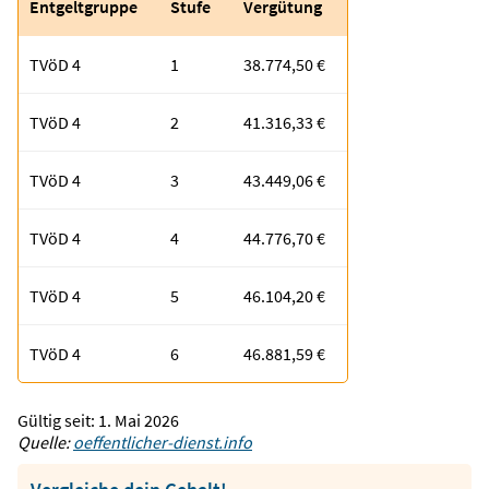
Entgeltgruppe
Stufe
Vergütung
TVöD 4
1
38.774,50 €
TVöD 4
2
41.316,33 €
TVöD 4
3
43.449,06 €
TVöD 4
4
44.776,70 €
TVöD 4
5
46.104,20 €
TVöD 4
6
46.881,59 €
Gültig seit: 1. Mai 2026
Quelle:
oe
ffentlicher-dienst.info