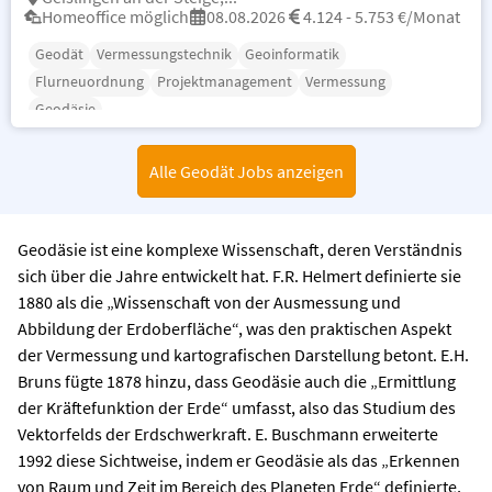
Homeoffice möglich
08.08.2026
4.124 - 5.753 €/Monat
Geodät
Vermessungstechnik
Geoinformatik
Flurneuordnung
Projektmanagement
Vermessung
Geodäsie
Alle Geodät Jobs anzeigen
Geodäsie ist eine komplexe Wissenschaft, deren Verständnis
sich über die Jahre entwickelt hat. F.R. Helmert definierte sie
1880 als die „Wissenschaft von der Ausmessung und
Abbildung der Erdoberfläche“, was den praktischen Aspekt
der Vermessung und kartografischen Darstellung betont. E.H.
Bruns fügte 1878 hinzu, dass Geodäsie auch die „Ermittlung
der Kräftefunktion der Erde“ umfasst, also das Studium des
Vektorfelds der Erdschwerkraft. E. Buschmann erweiterte
1992 diese Sichtweise, indem er Geodäsie als das „Erkennen
von Raum und Zeit im Bereich des Planeten Erde“ definierte,