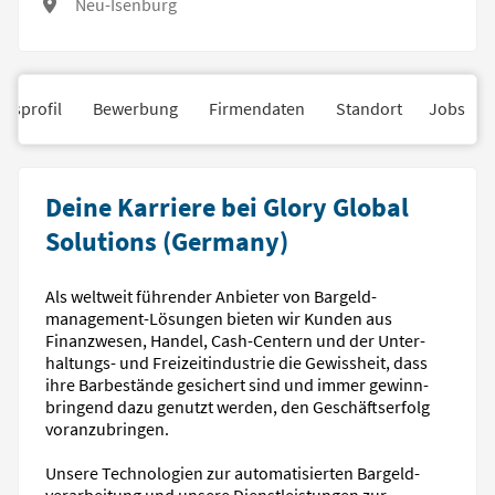
Neu-Isenburg
nsprofil
Bewerbung
Firmendaten
Standort
Jobs
Deine Karriere bei Glory Global
Solutions (Germany)
Als weltweit führender Anbieter von Bargeld­
management-Lösungen bieten wir Kunden aus
Finanz­wesen, Handel, Cash-Centern und der Unter­
haltungs- und Freizeit­industrie die Gewissheit, dass
ihre Bar­bestände gesichert sind und immer gewinn­
bringend dazu genutzt werden, den Geschäftserfolg
voran­zubringen.
Unsere Techno­logien zur automa­tisierten Bargeld­
verarbeitung und unsere Dienst­leistungen zur