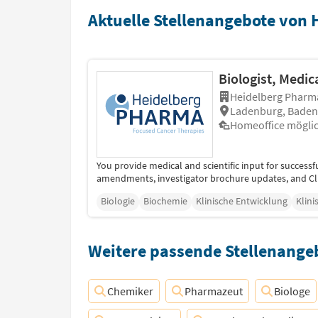
Aktuelle Stellenangebote von
Biologist, Medica
Heidelberg Pharm
Ladenburg, Bade
Homeoffice mögli
You provide medical and scientific input for successfu
amendments, investigator brochure updates, and Clin
Biologie
Biochemie
Klinische Entwicklung
Klini
Weitere passende Stellenangeb
Chemiker
Pharmazeut
Biologe