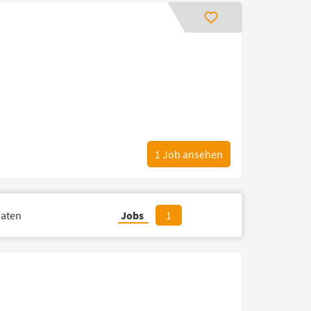
1
Job ansehen
aten
Jobs
1