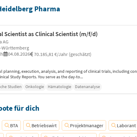
 Heidelberg Pharma
l Scientist as Clinical Scientist (m/f/d)
a AG
n-Württemberg
ch
04.08.2026
70.185,81 €/Jahr (geschätzt)
l planning, execution, analysis, and reporting of clinical trials, including co
ical Study Reports. You serve as the day-to...
sche Studien
Onkologie
Hämatologie
Datenanalyse
ote für dich
BTA
Betriebswirt
Projektmanager
Laborant