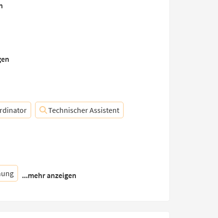
n
gen
rdinator
Technischer Assistent
hung
...mehr anzeigen