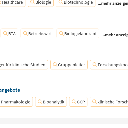
Healthcare
Biologie
Biotechnologie
...mehr anzeige
BTA
Betriebswirt
Biologielaborant
...mehr anzei
r für klinische Studien
Gruppenleiter
Forschungskoo
nangebote
Pharmakologie
Bioanalytik
GCP
klinische Forsc