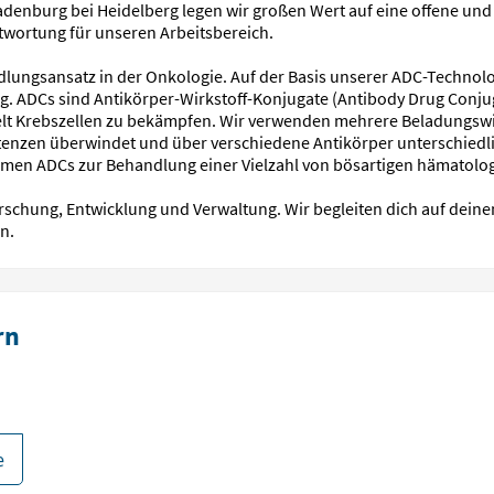
adenburg bei Heidelberg legen wir großen Wert auf eine offene und
wortung für unseren Arbeitsbereich.
ngsansatz in der Onkologie. Auf der Basis unserer ADC-Technologi
 ADCs sind Antikörper-Wirkstoff-Konjugate (Antibody Drug Conjugat
elt Krebszellen zu bekämpfen. Wir verwenden mehrere Beladungswi
tenzen überwindet und über verschiedene Antikörper unterschiedlich
amen ADCs zur Behandlung einer Vielzahl von bösartigen hämatolo
rschung, Entwicklung und Verwaltung. Wir begleiten dich auf dein
n.
rn
e