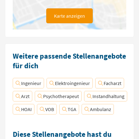
Karte anzeigen
Weitere passende Stellenangebote
für dich
Ingenieur
Elektroingenieur
Facharzt
Arzt
Psychotherapeut
Instandhaltung
HOAI
VOB
TGA
Ambulanz
Diese Stellenangebote hast du