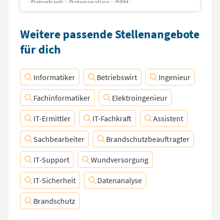
Datenbank
Datenanalyse
DSM
Weitere passende Stellenangebote
für dich
Informatiker
Betriebswirt
Ingenieur
Fachinformatiker
Elektroingenieur
IT-Ermittler
IT-Fachkraft
Assistent
Sachbearbeiter
Brandschutzbeauftragter
IT-Support
Wundversorgung
IT-Sicherheit
Datenanalyse
Brandschutz