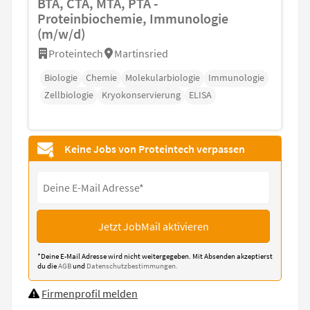
BTA, CTA, MTA, PTA -
Proteinbiochemie, Immunologie
(m/w/d)
Proteintech
Martinsried
Biologie
Chemie
Molekularbiologie
Immunologie
Zellbiologie
Kryokonservierung
ELISA
Keine Jobs von Proteintech verpassen
Jetzt JobMail aktivieren
*Deine E-Mail Adresse wird nicht weitergegeben. Mit Absenden akzeptierst
du die
AGB
und
Datenschutzbestimmungen.
Firmenprofil melden