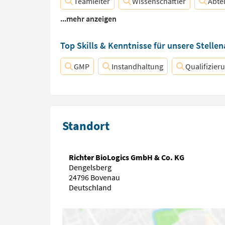
Teamleiter
Wissenschaftler
Abtei
...mehr anzeigen
Top Skills & Kenntnisse für unsere Stelle
GMP
Instandhaltung
Qualifizier
Standort
Richter BioLogics GmbH & Co. KG
Dengelsberg
24796 Bovenau
Deutschland