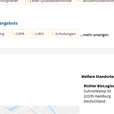
lungsleiter
Leiter Qualitätskontrolle
Wissenschaftliche
nangebote
ung
CAPA
LIMS
Schulungen
...mehr anzeigen
Weitere Standorte
Richter BioLogic
Suhrenkamp 59
22335 Hamburg
Deutschland