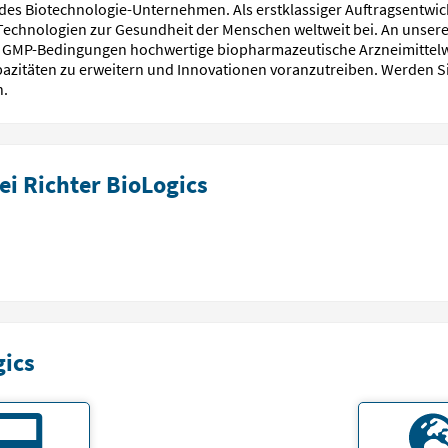
des Biotechnologie-Unter­nehmen. Als erst­klassiger Auftrags­ent­wic
Techno­logien zur Gesund­heit der Menschen welt­weit bei. An unse
GMP-Bedingungen hoch­wertige bio­pharmazeu­tische Arznei­mittel­wirk
i­täten zu erweitern und Inno­vationen voran­zu­treiben. Werden S
n.
i Richter BioLogics
gics