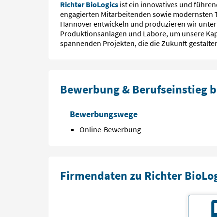
Richter BioLogics
ist ein innovatives und füh­ren
enga­gierten Mitarbei­tenden sowie modernsten 
Hannover ent­wickeln und produ­zieren wir unter 
Produktions­anlagen und Labore, um unsere Kapaz
spannenden Pro­jekten, die die Zukunft gestalte
Bewerbung & Berufseinstieg be
Bewerbungswege
Online-Bewerbung
Firmendaten zu Richter BioLo