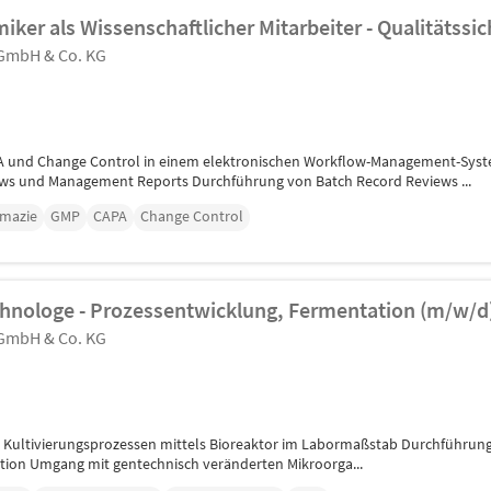
iker als Wissenschaftlicher Mitarbeiter - Qualitätss
 GmbH & Co. KG
 und Change Control in einem elektronischen Workflow-Management-Syst
ews und Management Reports Durchführung von Batch Record Reviews ...
mazie
GMP
CAPA
Change Control
chnologe - Prozessentwicklung, Fermentation (m/w/d
 GmbH & Co. KG
ultivierungsprozessen mittels Bioreaktor im Labormaßstab Durchführung de
ugation Umgang mit gentechnisch veränderten Mikroorga...