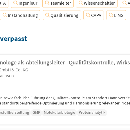
BTA
Ingenieur
Teamleiter
Wissenschaftler
A
Instandhaltung
Qualifizierung
CAPA
LIMS
 verpasst
nologe als Abteilungsleiter - Qualitätskontrolle, Wirk
 GmbH & Co. KG
sachsen
n sowie fachliche Führung der Qualitätskontrolle am Standort Hannover St
standortübergreifende Optimierung und Harmonisierung relevanter Prozes
kstoffherstellung
GMP
Molekularbiologie
Proteinanalytik