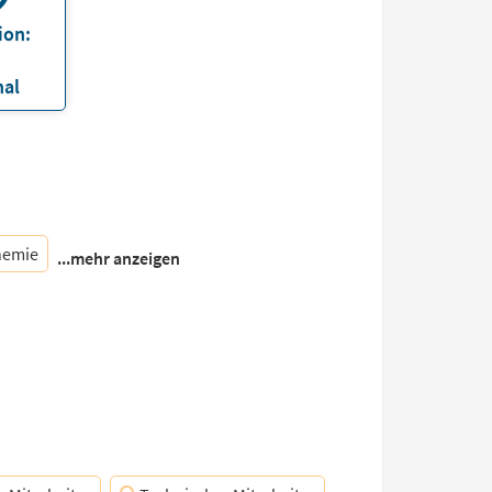
ion:
nal
hemie
...mehr anzeigen