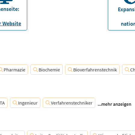
enseite:
Expans
 Website
natio
Pharmazie
Biochemie
Bioverfahrenstechnik
C
TA
Ingenieur
Verfahrenstechniker
...mehr anzeigen