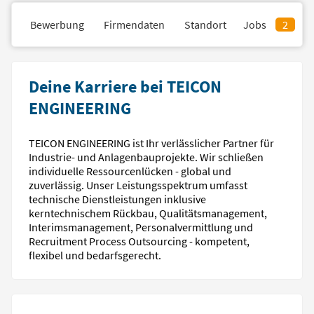
il
Bewerbung
Firmendaten
Standort
Jobs
2
Deine Karriere bei TEICON
ENGINEERING
TEICON ENGINEERING ist Ihr verlässlicher Partner für
Industrie- und Anlagenbauprojekte. Wir schließen
individuelle Ressourcenlücken - global und
zuverlässig. Unser Leistungsspektrum umfasst
technische Dienstleistungen inklusive
kerntechnischem Rückbau, Qualitätsmanagement,
Interimsmanagement, Personalvermittlung und
Recruitment Process Outsourcing - kompetent,
flexibel und bedarfsgerecht.