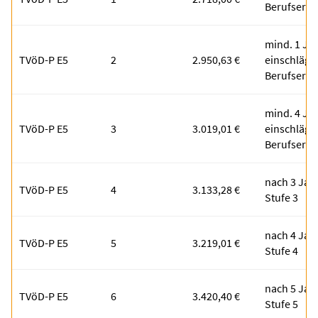
Berufserfa
mind. 1 Ja
TVöD-P E5
2
2.950,63 €
einschlägi
Berufserfa
mind. 4 Ja
TVöD-P E5
3
3.019,01 €
einschlägi
Berufserfa
nach 3 Jah
TVöD-P E5
4
3.133,28 €
Stufe 3
nach 4 Jah
TVöD-P E5
5
3.219,01 €
Stufe 4
nach 5 Jah
TVöD-P E5
6
3.420,40 €
Stufe 5