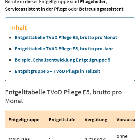
Berufe in dieser Entgeltgruppe sind
Pflegehelfer
,
Serviceassistent in der Pflege
oder
Betreuungsassistent
.
Inhalt
Entgelttabelle TVöD Pflege E5, brutto pro Monat
Entgelttabelle TVöD Pflege E5, brutto pro Jahr
Beispiel Gehaltsentwicklung Entgeltgruppe 5
Entgeltgruppe 5 – TVöD Pflege in Teilzeit
Entgelttabelle TVöD Pflege E5, brutto pro
Monat
Entgeltgruppe
Entgeltstufe
Vergütung
Vorausset
ohne
TVöD-P E5
1
2.718,00 €