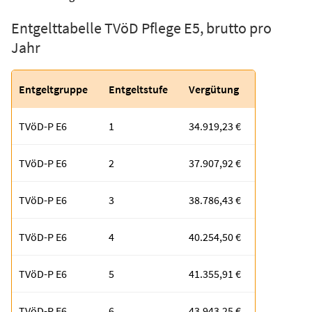
Entgelttabelle TVöD Pflege E5, brutto pro
Jahr
Entgeltgruppe
Entgeltstufe
Vergütung
TVöD-P E6
1
34.919,23 €
TVöD-P E6
2
37.907,92 €
TVöD-P E6
3
38.786,43 €
TVöD-P E6
4
40.254,50 €
TVöD-P E6
5
41.355,91 €
TVöD-P E6
6
43.943,25 €