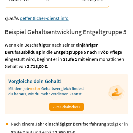
Quelle:
oeffentlicher-dienst.info
Beispiel Gehaltsentwicklung Entgeltgruppe 5
Wenn ein Beschäftigter nach seiner
einjährigen
Berufsausbildung
in die
Entgeltgruppe 5 nach TVöD Pflege
eingestuft wird, beginnt er in
Stufe 1
mit einem monatlichen
Gehalt von
2.718,00 €
.
Vergleiche dein Gehalt!
Mit dem
job
vector
Gehaltsvergleich findest
du heraus, wie du mehr verdienen kannst.
Zum Gehaltscheck
Nach
einem Jahr einschlägiger Berufserfahrung
steigt er in
Stufe 2
auf und erhält
2.950,63 €
.