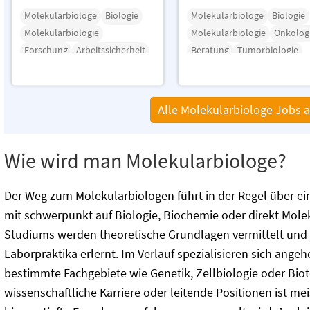
Molekularbiologe
Biologie
Molekularbiologe
Biologie
Molekularbiologie
Molekularbiologie
Onkolog
Forschung
Arbeitssicherheit
Beratung
Tumorbiologie
Lagerverwaltung
Genetik
Datenanalyse
Alle Molekularbiologe Jobs 
Wie wird man Molekularbiologe?
Der Weg zum Molekularbiologen führt in der Regel über ei
mit schwerpunkt auf Biologie, Biochemie oder direkt Mole
Studiums werden theoretische Grundlagen vermittelt und p
Laborpraktika erlernt. Im Verlauf spezialisieren sich ang
bestimmte Fachgebiete wie Genetik, Zellbiologie oder Biot
wissenschaftliche Karriere oder leitende Positionen ist mei