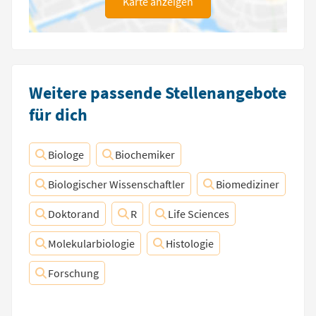
Karte anzeigen
Weitere passende Stellenangebote
für dich
Biologe
Biochemiker
Biologischer Wissenschaftler
Biomediziner
Doktorand
R
Life Sciences
Molekularbiologie
Histologie
Forschung