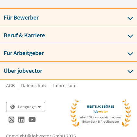
Für Bewerber
Beruf & Karriere
Für Arbeitgeber
Über jobvector
AGB
Datenschutz
Impressum
Language
BESTE JOBBÖRSE
job
vector
über 150 x ausgezeichnet von
Bewerbern & Arbeitgebern
Copyright © jobvector GmbH 2026