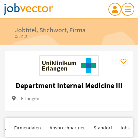
Jobtitel, Stichwort, Firma
Ort, PLZ
Department Internal Medicine III
Erlangen
ung
Firmendaten
Ansprechpartner
Standort
Jobs