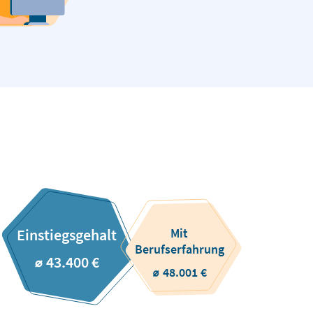
Mit
Einstiegsgehalt
Berufserfahrung
⌀ 43.400 €
⌀ 48.001 €