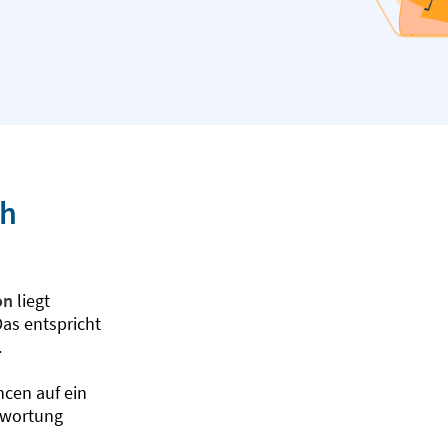
ch
on
liegt
Das entspricht
.
ncen auf ein
twortung