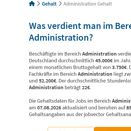
Gehalt
Administration Gehalt
Was verdient man im Ber
Administration?
Beschäftigte im Bereich
Administration
verdie
Deutschland durchschnittlich
45.000€
im Jahr.
einem monatlichen Bruttogehalt von
3.750€
.
Fachkräfte im Bereich
Administration
liegt z
und
52.200€
. Der durchschnittliche Stundenl
Administration
beträgt
22€
.
Die Gehaltsdaten für Jobs im Bereich
Adminis
am
07.08.2026
aktualisiert und beruhen auf
8
Gehaltsangaben aus der jobvector Gehaltsana