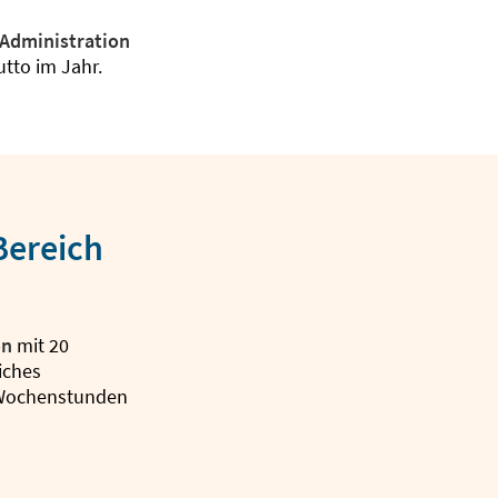
Administration
tto im Jahr.
 Bereich
on
mit 20
iches
 Wochenstunden