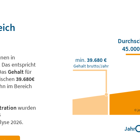
eich
Durchsc
45.000
nen in
min.
39.680 €
 Das entspricht
Gehalt brutto/Jahr
 Das
Gehalt
für
wischen
39.680€
ohn im Bereich
tration
wurden
5
lyse 2026.
Jahr