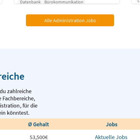
L
Datenbank
Bürokommunikation
B
Alle Administration Jobs
reiche
du zahlreiche
 Fachbereiche,
istration
,
für die
ein könntest.
Ø Gehalt
Jobs
53,500€
Aktuelle Jobs