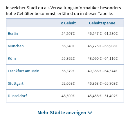
In welcher Stadt du als Verwaltungsinformatiker besonders
hohe Gehälter bekommst, erfährst du in dieser Tabelle:
Ø Gehalt
Gehaltsspanne
Berlin
54,207€
46,547 € - 61,280€
München
56,340€
45,725 € - 65,908€
Köln
55,392€
48,090 € - 64,116€
Frankfurt am Main
56,379€
49,386 € - 64,574€
Stuttgart
52,668€
46,363 € - 65,703€
Düsseldorf
48,500€
45,458 € - 51,402€
Mehr Städte anzeigen