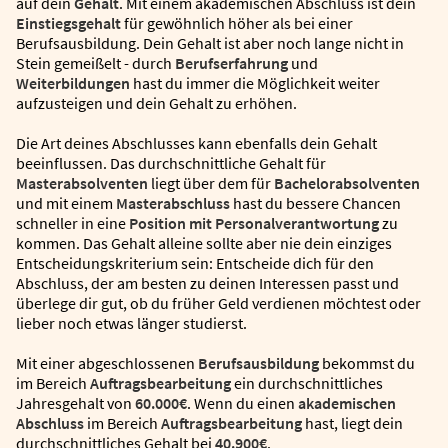
auf dein
Gehalt
. Mit einem akademischen Abschluss ist dein
Einstiegsgehalt
für gewöhnlich höher als bei einer
Berufsausbildung. Dein Gehalt ist aber noch lange nicht in
Stein gemeißelt - durch
Berufserfahrung
und
Weiterbildungen
hast du immer die Möglichkeit weiter
aufzusteigen und dein Gehalt zu erhöhen.
Die Art deines Abschlusses kann ebenfalls dein Gehalt
beeinflussen. Das durchschnittliche Gehalt für
Masterabsolventen
liegt über dem für
Bachelorabsolventen
und mit einem
Masterabschluss
hast du bessere Chancen
schneller in eine
Position mit Personalverantwortung
zu
kommen. Das Gehalt alleine sollte aber nie dein einziges
Entscheidungskriterium sein: Entscheide dich für den
Abschluss, der am besten zu deinen Interessen passt und
überlege dir gut, ob du früher Geld verdienen möchtest oder
lieber noch etwas länger studierst.
Mit einer abgeschlossenen
Berufsausbildung
bekommst du
im Bereich
Auftragsbearbeitung
ein durchschnittliches
Jahresgehalt von
60.000€
. Wenn du einen
akademischen
Abschluss
im Bereich
Auftragsbearbeitung
hast, liegt dein
durchschnittliches Gehalt bei
40.900€
.