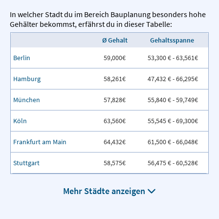
In welcher Stadt du im Bereich Bauplanung besonders hohe
Gehälter bekommst, erfährst du in dieser Tabelle:
Ø Gehalt
Gehaltsspanne
Berlin
59,000€
53,300 € - 63,561€
Hamburg
58,261€
47,432 € - 66,295€
München
57,828€
55,840 € - 59,749€
Köln
63,560€
55,545 € - 69,300€
Frankfurt am Main
64,432€
61,500 € - 66,048€
Stuttgart
58,575€
56,475 € - 60,528€
Mehr Städte anzeigen