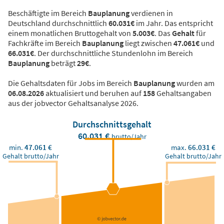
Beschäftigte im Bereich
Bauplanung
verdienen in
Deutschland durchschnittlich
60.031€
im Jahr. Das entspricht
einem monatlichen Bruttogehalt von
5.003€
. Das
Gehalt
für
Fachkräfte im Bereich
Bauplanung
liegt zwischen
47.061€
und
66.031€
. Der durchschnittliche Stundenlohn im Bereich
Bauplanung
beträgt
29€
.
Die Gehaltsdaten für Jobs im Bereich
Bauplanung
wurden am
06.08.2026
aktualisiert und beruhen auf
158
Gehaltsangaben
aus der jobvector Gehaltsanalyse 2026.
Durchschnittsgehalt
60.031 €
brutto/Jahr
min.
47.061 €
max.
66.031 €
Gehalt brutto/Jahr
Gehalt brutto/Jahr