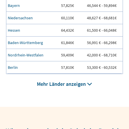
Bayern
57,825€
46,544 € - 59,894€
Niedersachsen
60,110€
48,627 € - 68,681€
Hessen
64,432€
61,500 € - 66,048€
Baden-Württemberg
61,846€
56,991 € - 66,298€
Nordrhein-Westfalen
59,409€
42,000 € - 68,710€
Berlin
57,810€
53,300 € - 60,532€
Mehr Länder anzeigen