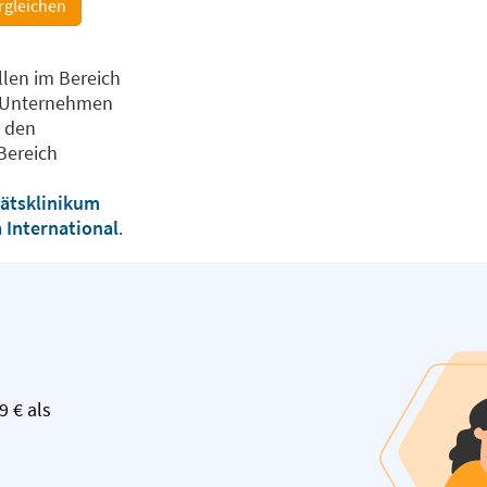
rgleichen
llen im Bereich
e Unternehmen
u den
Bereich
ätsklinikum
International
.
9 € als