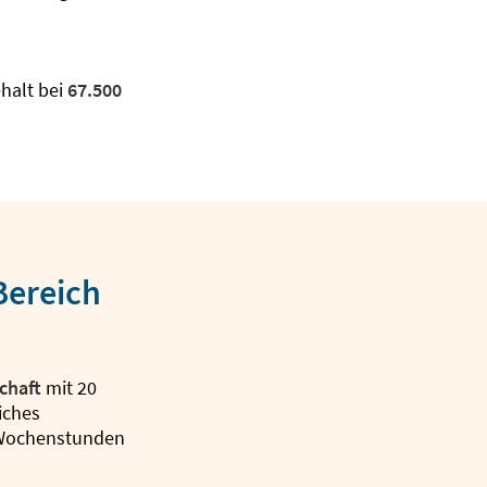
ehalt bei
67.500
 Bereich
chaft
mit 20
iches
 Wochenstunden