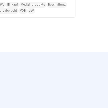
BWL
Einkauf
Medizinprodukte
Beschaffung
ergaberecht
VOB
VgV