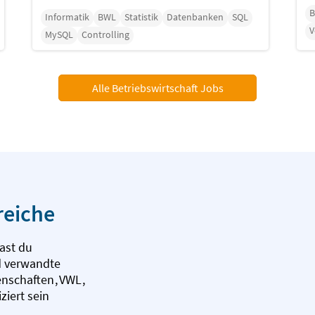
Informatik
BWL
Statistik
Datenbanken
SQL
V
MySQL
Controlling
Alle Betriebswirtschaft Jobs
reiche
ast du
d verwandte
enschaften
,
VWL
,
ziert sein