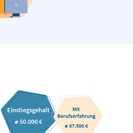
Mit
Einstiegsgehalt
Berufserfahrung
⌀ 50.000 €
⌀ 67.500 €