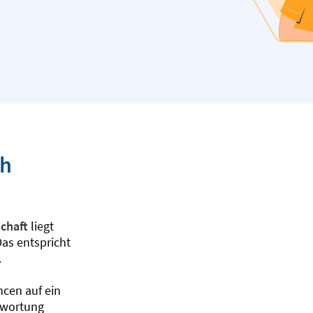
ch
chaft
liegt
Das entspricht
.
ncen auf ein
twortung