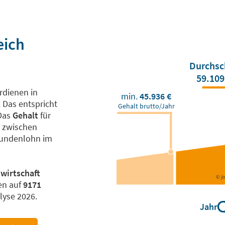
eich
Durchsc
59.109
rdienen in
min.
45.936 €
 Das entspricht
Gehalt brutto/Jahr
 Das
Gehalt
für
t zwischen
Stundenlohn im
wirtschaft
en auf
9171
lyse 2026.
Jahr