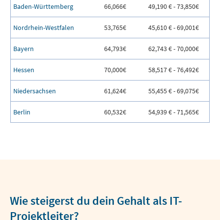
Baden-Württemberg
66,066€
49,190 € - 73,850€
Nordrhein-Westfalen
53,765€
45,610 € - 69,001€
Bayern
64,793€
62,743 € - 70,000€
Hessen
70,000€
58,517 € - 76,492€
Niedersachsen
61,624€
55,455 € - 69,075€
Berlin
60,532€
54,939 € - 71,565€
Wie steigerst du dein Gehalt als IT-
Projektleiter?