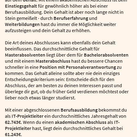
Einstiegsgehalt
für gewöhnlich höher als bei einer
Berufsausbildung. Dein Gehalt ist aber noch lange nicht in
Stein gemeißelt - durch
Berufserfahrung
und
Weiterbildungen
hast du immer die Möglichkeit weiter
aufzusteigen und dein Gehalt zu erhöhen.
Die Art deines Abschlusses kann ebenfalls dein Gehalt
beeinflussen. Das durchschnittliche Gehalt für
Masterabsolventen
liegt über dem für
Bachelorabsolventen
und mit einem
Masterabschluss
hast du bessere Chancen
schneller in eine
Position mit Personalverantwortung
zu
kommen. Das Gehalt alleine sollte aber nie dein einziges
Entscheidungskriterium sein: Entscheide dich für den
Abschluss, der am besten zu deinen Interessen passt und
überlege dir gut, ob du früher Geld verdienen möchtest oder
lieber noch etwas länger studierst.
Mit einer abgeschlossenen
Berufsausbildung
bekommst du
als
IT-Projektleiter
ein durchschnittliches Jahresgehalt von
62.743€
. Wenn du einen
akademischen Abschluss
als
IT-
Projektleiter
hast, liegt dein durchschnittliches Gehalt bei
61.243€
.