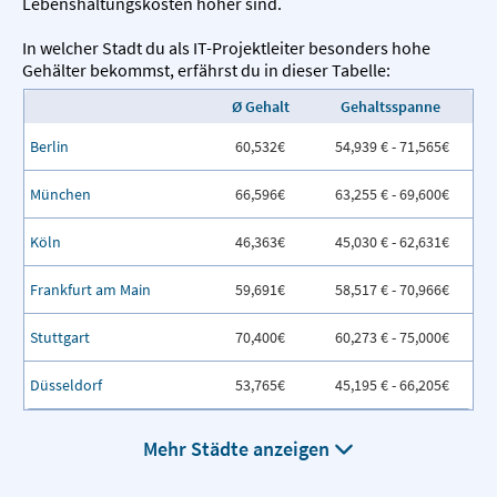
Lebenshaltungskosten höher sind.
In welcher Stadt du als IT-Projektleiter besonders hohe
Gehälter bekommst, erfährst du in dieser Tabelle:
Ø Gehalt
Gehaltsspanne
Berlin
60,532€
54,939 € - 71,565€
München
66,596€
63,255 € - 69,600€
Köln
46,363€
45,030 € - 62,631€
Frankfurt am Main
59,691€
58,517 € - 70,966€
Stuttgart
70,400€
60,273 € - 75,000€
Düsseldorf
53,765€
45,195 € - 66,205€
Mehr Städte anzeigen