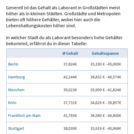
Generell ist das Gehalt als Laborant in Großstädten meist
höher als in kleinen Städten. Großstädte und Metropolen
bieten oft höhere Gehälter, wobei hier auch die
Lebenshaltungskosten höher sind.
In welcher Stadt du als Laborant besonders hohe Gehälter
bekommst, erfährst du in dieser Tabelle:
Ø Gehalt
Gehaltsspanne
Berlin
37,824€
35,190 € - 45,000€
Hamburg
42,144€
38,832 € - 46,574€
München
39,023€
35,909 € - 41,824€
Köln
37,731€
34,629 € - 39,857€
Frankfurt am Main
41,765€
38,580 € - 46,800€
Stuttgart
38,039€
35,919 € - 40,968€