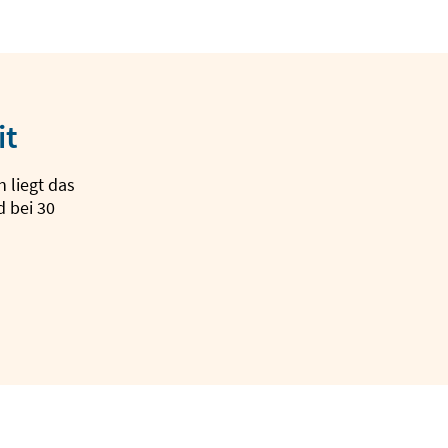
it
 liegt das
 bei 30