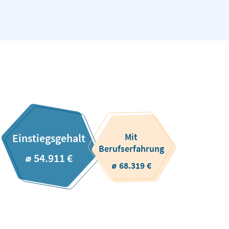
Mit
Einstiegsgehalt
Berufserfahrung
⌀ 54.911 €
⌀ 68.319 €