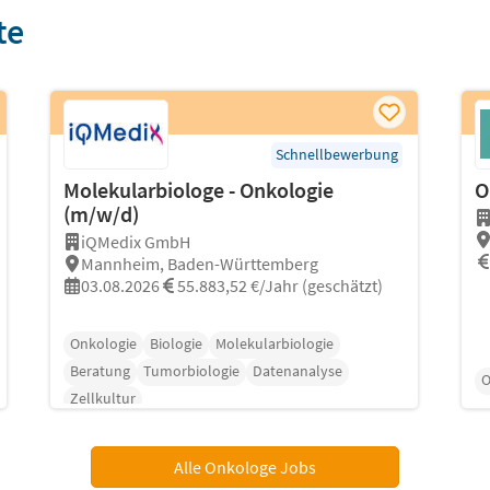
te
Schnellbewerbung
Molekularbiologe - Onkologie
O
(m/w/d)
iQMedix GmbH
Mannheim, Baden-Württemberg
03.08.2026
55.883,52 €/Jahr (geschätzt)
Onkologie
Biologie
Molekularbiologie
Beratung
Tumorbiologie
Datenanalyse
O
Zellkultur
Alle Onkologe Jobs