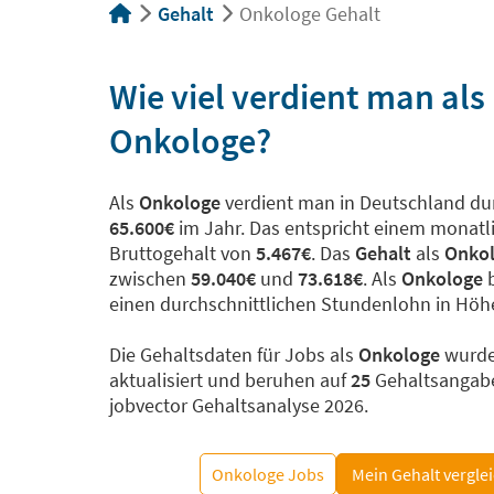
Gehalt
Onkologe Gehalt
Wie viel verdient man als
Onkologe?
Als
Onkologe
verdient man in Deutschland dur
65.600€
im Jahr. Das entspricht einem monatl
Bruttogehalt von
5.467€
. Das
Gehalt
als
Onko
zwischen
59.040€
und
73.618€
. Als
Onkologe
b
einen durchschnittlichen Stundenlohn in Hö
Die Gehaltsdaten für Jobs als
Onkologe
wurd
aktualisiert und beruhen auf
25
Gehaltsangabe
jobvector Gehaltsanalyse 2026.
Onkologe Jobs
Mein Gehalt vergle