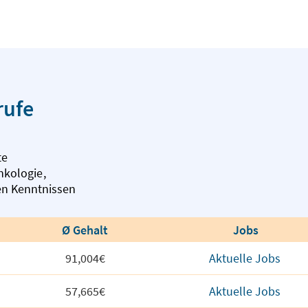
rufe
te
nkologie
,
nen Kenntnissen
Ø Gehalt
Jobs
91,004€
Aktuelle Jobs
57,665€
Aktuelle Jobs