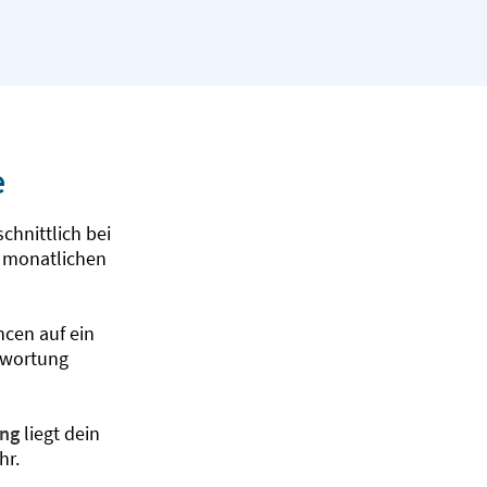
e
chnittlich bei
m monatlichen
ncen auf ein
twortung
ung
liegt dein
hr.