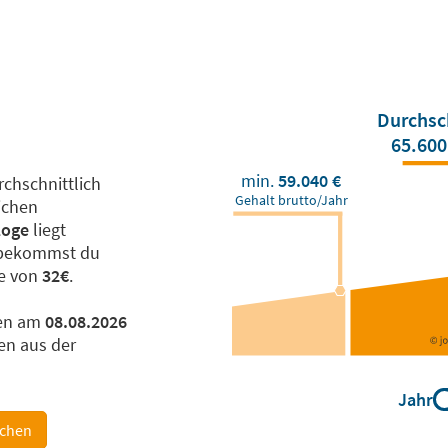
Durchsc
65.600
min.
59.040 €
chschnittlich
Gehalt brutto/Jahr
ichen
loge
liegt
ekommst du
he von
32€
.
en am
08.08.2026
n aus der
Jahr
ichen