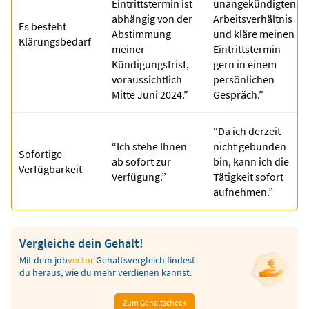
Eintrittstermin ist
unangekündigten
abhängig von der
Arbeitsverhältnis
Es besteht
Abstimmung
und kläre meinen
Klärungsbedarf
meiner
Eintrittstermin
Kündigungsfrist,
gern in einem
voraussichtlich
persönlichen
Mitte Juni 2024.”
Gespräch.”
“Da ich derzeit
“Ich stehe Ihnen
nicht gebunden
Sofortige
ab sofort zur
bin, kann ich die
Verfügbarkeit
Verfügung.”
Tätigkeit sofort
aufnehmen.”
Vergleiche dein Gehalt!
Mit dem
job
vector
Gehaltsvergleich findest
du heraus, wie du mehr verdienen kannst.
Zum Gehaltscheck