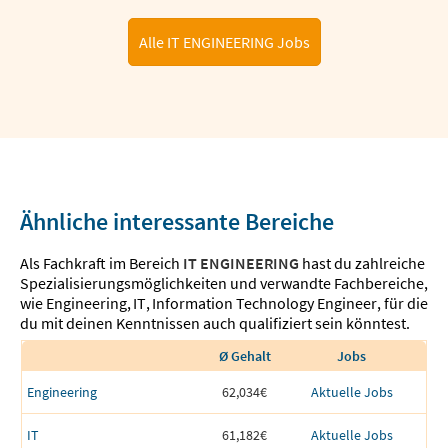
Alle IT ENGINEERING Jobs
Ähnliche interessante Bereiche
Als Fachkraft im Bereich
IT ENGINEERING
hast du zahlreiche
Spezialisierungsmöglichkeiten und verwandte Fachbereiche,
wie
Engineering
,
IT
,
Information Technology Engineer
,
für die
du mit deinen Kenntnissen auch qualifiziert sein könntest.
Ø Gehalt
Jobs
Engineering
62,034€
Aktuelle Jobs
IT
61,182€
Aktuelle Jobs