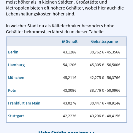
meist höher als in kleinen Städten. Großstädte und
Metropolen bieten oft höhere Gehälter, wobei hier auch die
Lebenshaltungskosten höher sind.
In welcher Stadt du als Kältetechniker besonders hohe
Gehälter bekommst, erfährst du in dieser Tabelle:
Ø Gehalt
Gehaltsspanne
Berlin
43,128€
38,762 € - 45,356€
Hamburg
54,120€
45,305 € - 56,500€
München
45,211€
42,275 € - 56,376€
Köln
43,308€
38,776 € - 50,096€
Frankfurt am Main
43,027€
38,447 € - 48,914€
Stuttgart
42,223€
40,296 € - 48,415€
Mehr Städte anzeigen