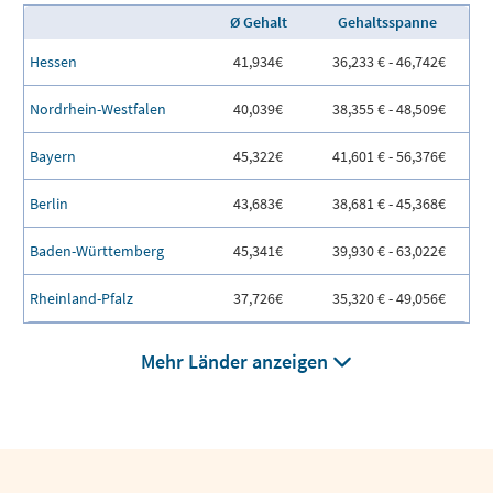
Ø Gehalt
Gehaltsspanne
Hessen
41,934€
36,233 € - 46,742€
Nordrhein-Westfalen
40,039€
38,355 € - 48,509€
Bayern
45,322€
41,601 € - 56,376€
Berlin
43,683€
38,681 € - 45,368€
Baden-Württemberg
45,341€
39,930 € - 63,022€
Rheinland-Pfalz
37,726€
35,320 € - 49,056€
Mehr Länder anzeigen