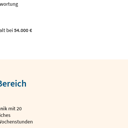
twortung
alt bei
54.000 €
 Bereich
hnik
mit 20
iches
 Wochenstunden