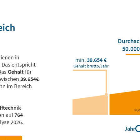
eich
Durchsc
50.000
ienen in
min.
39.654 €
 Das entspricht
Gehalt brutto/Jahr
 Das
Gehalt
für
zwischen
39.654€
ohn im Bereich
fftechnik
en auf
764
lyse 2026.
Jahr