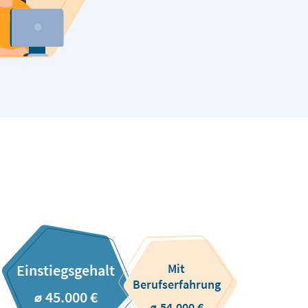
Mit
Einstiegsgehalt
Berufserfahrung
⌀ 45.000 €
⌀ 54.000 €