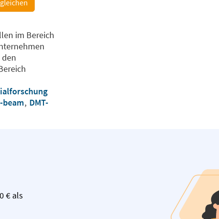
rgleichen
llen im Bereich
 Unternehmen
u den
Bereich
ialforschung
o-beam
,
DMT-
0 € als