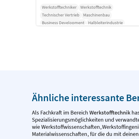
Werkstofftechniker
Werkstofftechnik
Technischer Vertrieb
Maschinenbau
Business Development
Halbleiterindustrie
Key Account Management
Ähnliche interessante Be
Als Fachkraft im Bereich
Werkstofftechnik
has
Spezialisierungsmöglichkeiten und verwandte
wie
Werkstoffwissenschaften
,
Werkstoffinge
Materialwissenschaften
,
für die du mit deine