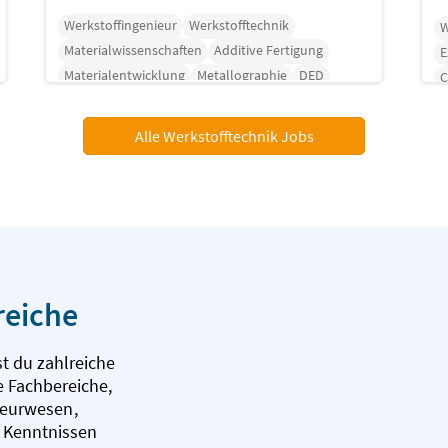
Werkstoffingenieur
Werkstofftechnik
W
Materialwissenschaften
Additive Fertigung
E
Materialentwicklung
Metallographie
DED
Alle Werkstofftechnik Jobs
reiche
t du zahlreiche
 Fachbereiche,
nieurwesen
,
n Kenntnissen