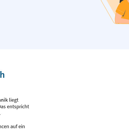
ch
hnik
liegt
Das entspricht
.
ncen auf ein