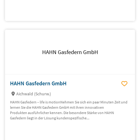
HAHN Gasfedern GmbH
HAHN Gasfedern GmbH
Aichwald (Schurw.)
HAHN Gasfedern – life is motionNehmen Sie sich ein paar Minuten Zeit und
lernen Sie die HAHN Gasfedern GmbH mit ihren innovativen
Produkten ausführlicher kennen. Die besondere Stärke von HAHN
Gasfedern liegt in der Lösung kundenspezifische...