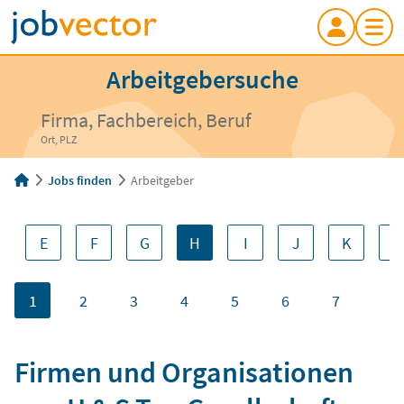
Arbeitgebersuche
Firma, Fachbereich, Beruf
Ort, PLZ
Jobs finden
Arbeitgeber
E
F
G
H
I
J
K
L
1
2
3
4
5
6
7
Firmen und Organisationen