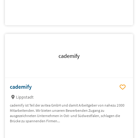
cademify
cademify
Lippstadt
cademify ist Teil der avitea GmbH und damit Arbeitgeber von nahezu 2 000
Mitarbeitenden. Wir bieten unseren Bewerbenden Zugang zu
ausgezeichneten Unternehmen in Ost- und Südwestfalen, schlagen die
Brücke zu spannenden Firmen...