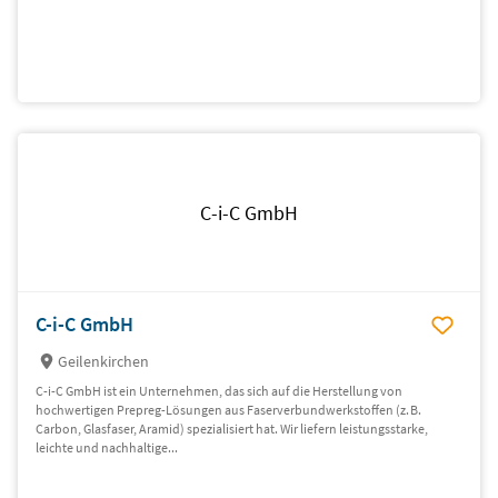
C-i-C GmbH
C-i-C GmbH
Geilenkirchen
C-i-C GmbH ist ein Unternehmen, das sich auf die Herstellung von
hochwertigen Prepreg-Lösungen aus Faserverbundwerkstoffen (z. B.
Carbon, Glasfaser, Aramid) spezialisiert hat. Wir liefern leistungsstarke,
leichte und nachhaltige...