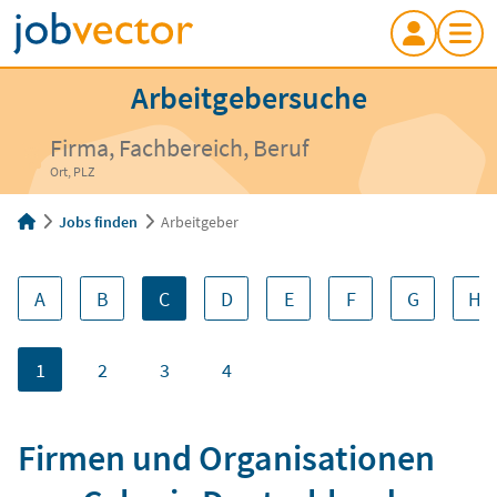
Arbeitgebersuche
Firma, Fachbereich, Beruf
Ort, PLZ
Jobs finden
Arbeitgeber
A
B
C
D
E
F
G
H
1
2
3
4
Firmen und Organisationen