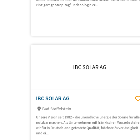
einzigartige Strep-tag®-Technologie er...
IBC SOLAR AG
IBC SOLAR AG
Bad Staffelstein
Unsere Vision seit 1982 – die unendliche Energie der Sonne für alle
nutzbar machen. Als Unternehmen mit fränkischen Wurzeln stehe
wir für in Deutschland getestete Qualität, höchste Zuverlässigkeit
und ei...