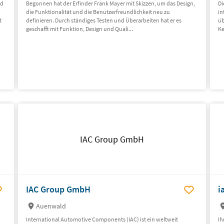
nd
Begonnen hat der Erfinder Frank Mayer mit Skizzen, um das Design,
Di
die Funktionalität und die Benutzerfreundlichkeit neu zu
in
t
definieren. Durch ständiges Testen und Überarbeiten hat er es
üb
geschafft mit Funktion, Design und Quali...
Ke
IAC Group GmbH
IAC Group GmbH
i
Auenwald
International Automotive Components (IAC) ist ein weltweit
Ih