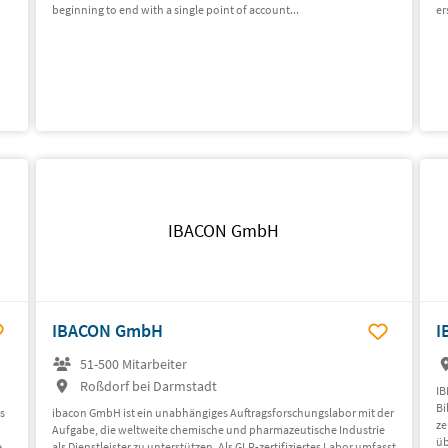
beginning to end with a single point of account...
er
IBACON GmbH
IBACON GmbH
I
51-500 Mitarbeiter
Roßdorf bei Darmstadt
IB
Bi
s
ibacon GmbH ist ein unabhängiges Auftragsforschungslabor mit der
ze
Aufgabe, die weltweite chemische und pharmazeutische Industrie
üb
e
als Dienstleister zu unterstützen. Als GLP-zertifiziertes Labor umfasst