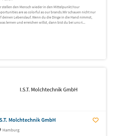
r stellen den Mensch wieder in den Mittelpunkt.Your
portunities are as colorful as our brands.Wir schauen nicht nur
f deinen Lebenslauf. Wenn du die Dinge in die Hand nimmst,
was lernen und erreichen willst, dann bist du bei uns ri...
I.S.T. Molchtechnik GmbH
.S.T. Molchtechnik GmbH
Hamburg