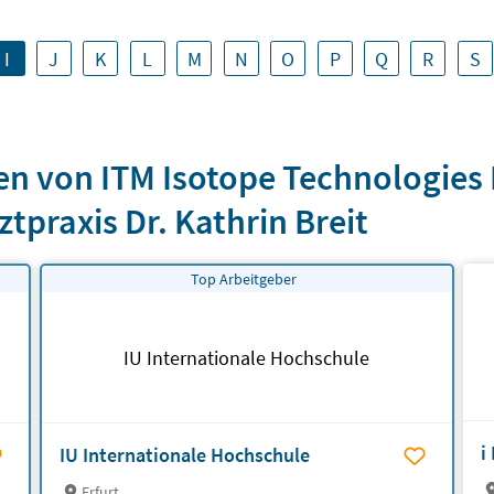
I
J
K
L
M
N
O
P
Q
R
S
n von ITM Isotope Technologies 
praxis Dr. Kathrin Breit
Top Arbeitgeber
IU Internationale Hochschule
i
IU Internationale Hochschule
Erfurt