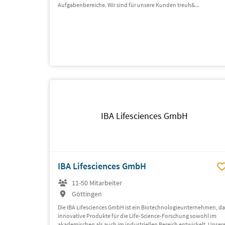
Aufgabenbereiche. Wir sind für unsere Kunden treuh&...
IBA Lifesciences GmbH
IBA Lifesciences GmbH
11-50 Mitarbeiter
Göttingen
Die IBA Lifesciences GmbH ist ein Biotechnologieunternehmen, da
innovative Produkte für die Life-Science-Forschung sowohl im
akademischen als auch im industriellen Bereich entwickelt. Unser