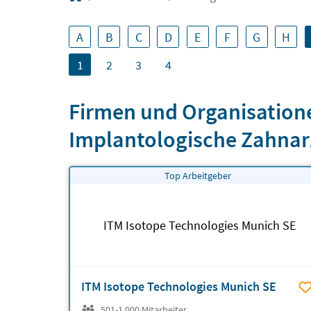
A
B
C
D
E
F
G
H
1
2
3
4
Firmen und Organisatione
Implantologische Zahnarzt
Top Arbeitgeber
ITM Isotope Technologies Munich SE
ITM Isotope Technologies Munich SE
501-1.000 Mitarbeiter