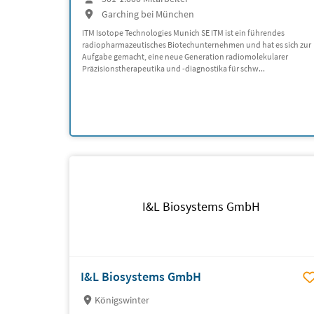
Garching bei München
ITM Isotope Technologies Munich SE ITM ist ein führendes
radiopharmazeutisches Biotechunternehmen und hat es sich zur
Aufgabe gemacht, eine neue Generation radiomolekularer
Präzisionstherapeutika und -diagnostika für schw...
I&L Biosystems GmbH
I&L Biosystems GmbH
Königswinter