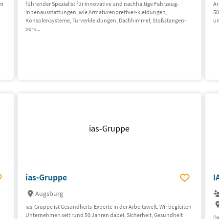
im
führender Spezialist für innovative und nachhaltige Fahr­zeug­
Ar
innenausstattungen, wie Armaturenbrettver-kleidungen,
50
Konsolen­systeme, Türver­kleidungen, Dachhimmel, Stoßstangen­
un
verk...
ias-Gruppe
ias-Gruppe
I
Augsburg
ias-Gruppe ist Gesundheits-Experte in der Arbeitswelt. Wir begleiten
Unternehmen seit rund 50 Jahren dabei, Sicherheit, Gesundheit
Da