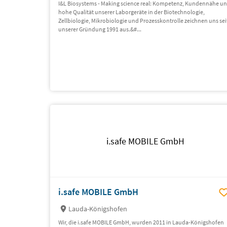
I&L Biosystems - Making science real: Kompetenz, Kundennähe u
hohe Qualität unserer Laborgeräte in der Biotechnologie,
Zellbiologie, Mikrobiologie und Prozesskontrolle zeichnen uns sei
unserer Gründung 1991 aus.&#...
i.safe MOBILE GmbH
i.safe MOBILE GmbH
Lauda-Königshofen
Wir, die i.safe MOBILE GmbH, wurden 2011 in Lauda-Königshofen