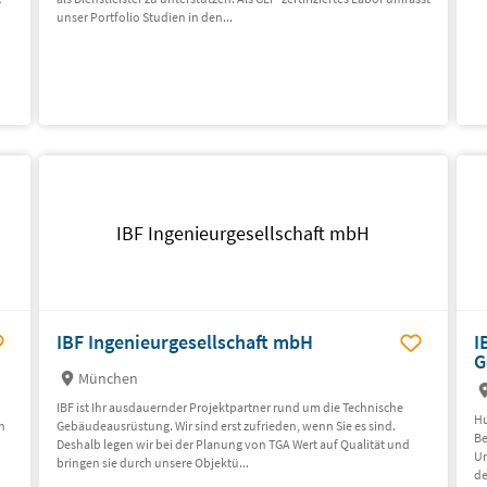
unser Portfolio Studien in den...
IBF Ingenieurgesellschaft mbH
IBF Ingenieurgesellschaft mbH
I
G
München
IBF ist Ihr ausdauernder Projektpartner rund um die Technische
Hu
n
Gebäudeausrüstung. Wir sind erst zufrieden, wenn Sie es sind.
Be
Deshalb legen wir bei der Planung von TGA Wert auf Qualität und
Un
bringen sie durch unsere Objektü...
de