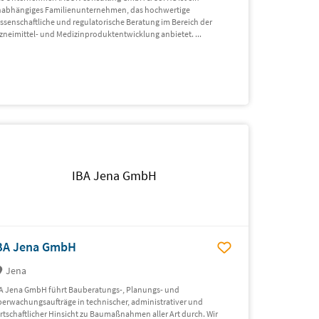
abhängiges Familienunternehmen, das hochwertige
ssenschaftliche und regulatorische Beratung im Bereich der
zneimittel- und Medizinproduktentwicklung anbietet. ...
IBA Jena GmbH
BA Jena GmbH
Jena
A Jena GmbH führt Bauberatungs-, Planungs- und
erwachungsaufträge in technischer, administrativer und
rtschaftlicher Hinsicht zu Baumaßnahmen aller Art durch. Wir