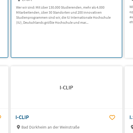
Wi
Wer wir sind: Mit über 130.000 Studierenden, mehr als 4.000
op
Mitarbeitenden, über 30 Standorten und 200 innovativen
au
Studienprogrammen sind wir, die IU Internationale Hochschule
et
(IU), Deutschlands größte Hochschule und mar...
I-CLIP
I-CLIP
I
Bad Dürkheim an der Weinstraße