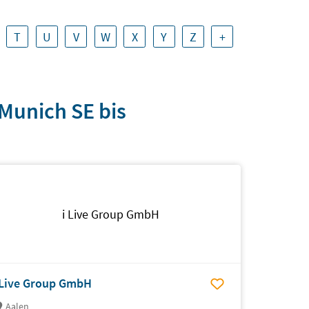
T
U
V
W
X
Y
Z
+
Munich SE bis
i Live Group GmbH
 Live Group GmbH
Aalen