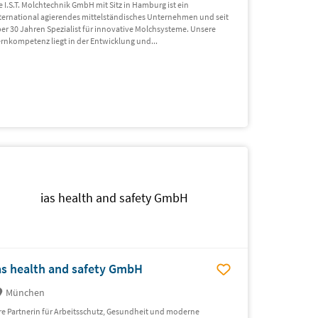
e I.S.T. Molchtechnik GmbH mit Sitz in Hamburg ist ein
ternational agierendes mittelständisches Unternehmen und seit
er 30 Jahren Spezialist für innovative Molchsysteme. Unsere
rnkompetenz liegt in der Entwicklung und...
ias health and safety GmbH
as health and safety GmbH
München
re Partnerin für Arbeitsschutz, Gesundheit und moderne