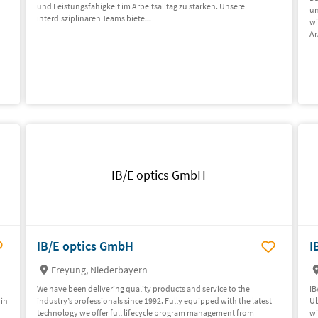
und Leistungsfähigkeit im Arbeitsalltag zu stärken. Unsere
un
interdisziplinären Teams biete...
wi
Ar
IB/E optics GmbH
IB/E optics GmbH
I
Freyung, Niederbayern
We have been delivering quality products and service to the
IB
 in
industry’s professionals since 1992. Fully equipped with the latest
Üb
technology we offer full lifecycle program management from
wi