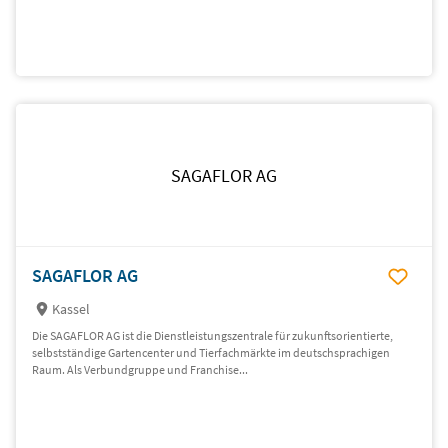
SAGAFLOR AG
SAGAFLOR AG
Kassel
Die SAGAFLOR AG ist die Dienstleistungs­zentrale für zukunfts­orientierte,
selbst­ständige Garten­center und Tierfach­märkte im deutsch­sprachigen
Raum. Als Verbund­gruppe und Franchise­...