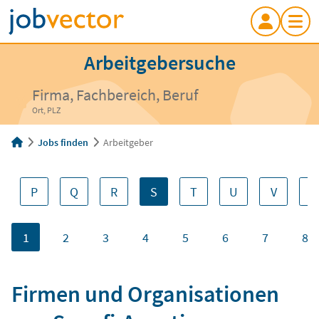
Arbeitgebersuche
Firma, Fachbereich, Beruf
Ort, PLZ
Jobs finden
Arbeitgeber
P
Q
R
S
T
U
V
W
1
2
3
4
5
6
7
8
Firmen und Organisationen