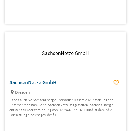
SachsenNetze GmbH
SachsenNetze GmbH
Dresden
Haben auch Sie SachsenEnergie und wollen unsere Zukunft als Teil der
Unternehmensfamilie bei SachsenNetze mitgestalten? SachsenEnergie
entsteht aus der Verbindung von DREWAG und ENSO und ist damit die
Fortsetzung eines Weges, der fü...