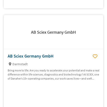
AB Sciex Germany GmbH
AB Sciex Germany GmbH
Darmstadt
Bring more to life. Are you ready to accelerate your potential and make a real
difference within life sciences, diagnostics and biotechnology? At SCIEX, one
of Danaher’s 15+ operating companies, our work saves lives—and weR...