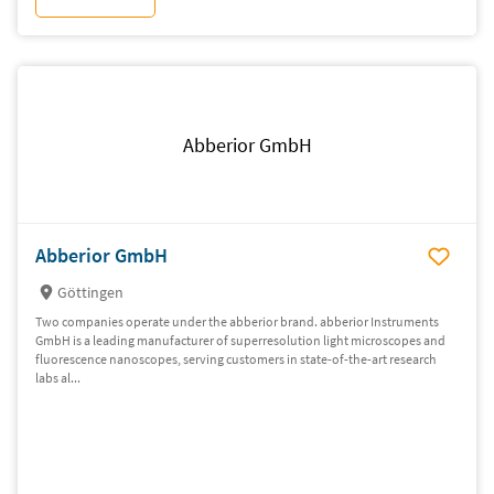
Abberior GmbH
Abberior GmbH
Göttingen
Two companies operate under the abberior brand. abberior Instruments
GmbH is a leading manufacturer of superresolution light microscopes and
fluorescence nanoscopes, serving customers in state-of-the-art research
labs al...