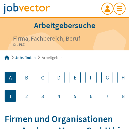
Arbeitgebersuche
Firma, Fachbereich, Beruf
Ort, PLZ
Jobs finden
Arbeitgeber
A
B
C
D
E
F
G
H
1
2
3
4
5
6
7
8
Firmen und Organisationen