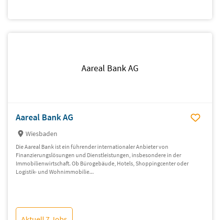
Aareal Bank AG
Aareal Bank AG
Wiesbaden
Die Aareal Bank ist ein führender internationaler Anbieter von
Finanzierungslösungen und Dienstleistungen, insbesondere in der
Immobilienwirtschaft. Ob Bürogebäude, Hotels, Shoppingcenter oder
Logistik- und Wohnimmobilie...
Aktuell 7 Jobs