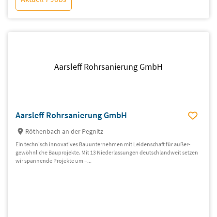
Aarsleff Rohrsanierung GmbH
Aarsleff Rohrsanierung GmbH
Röthenbach an der Pegnitz
Ein technisch inno­vatives Bauunter­nehmen mit Leiden­schaft für außer­
gewöhn­liche Bauprojekte. Mit 13 Nieder­lassungen deutsch­land­weit setzen
wir spannende Pro­jekte um –...