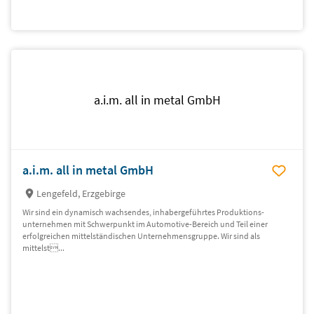
a.i.m. all in metal GmbH
a.i.m. all in metal GmbH
Lengefeld, Erzgebirge
Wir sind ein dynamisch wachsendes, inhaber­geführtes Produktions­
unternehmen mit Schwer­punkt im Automotive-Bereich und Teil einer
erfolgreichen mittel­ständischen Unternehmensgruppe. Wir sind als
mittelst...