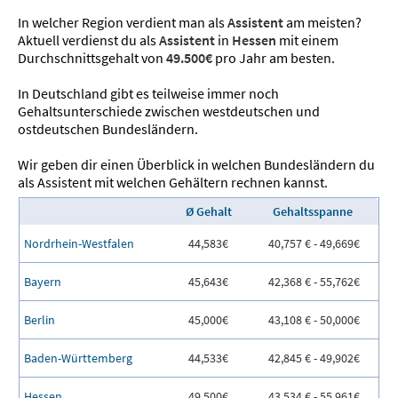
In welcher Region verdient man als
Assistent
am meisten?
Aktuell verdienst du als
Assistent
in
Hessen
mit einem
Durchschnittsgehalt von
49.500€
pro Jahr am besten.
In Deutschland gibt es teilweise immer noch
Gehaltsunterschiede zwischen westdeutschen und
ostdeutschen Bundesländern.
Wir geben dir einen Überblick in welchen Bundesländern du
als Assistent mit welchen Gehältern rechnen kannst.
Ø Gehalt
Gehaltsspanne
Nordrhein-Westfalen
44,583€
40,757 € - 49,669€
Bayern
45,643€
42,368 € - 55,762€
Berlin
45,000€
43,108 € - 50,000€
Baden-Württemberg
44,533€
42,845 € - 49,902€
Hessen
49,500€
43,534 € - 55,961€