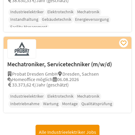
38.630,33 €/Jahr (geschätzt)
Industrieelektriker
Elektrotechnik
Mechatronik
Instandhaltung
Gebäudetechnik
Energieversorgung
Facility Management
Mechatroniker, Servicetechniker (m/w/d)
Probat Dresden GmbH
Dresden, Sachsen
Homeoffice möglich
06.08.2026
33.373,62 €/Jahr (geschätzt)
Industrieelektriker
Elektrotechnik
Mechatronik
Inbetriebnahme
Wartung
Montage
Qualitätsprüfung
Alle Industrieelektriker Jobs