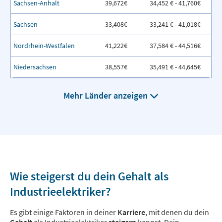
Sachsen-Anhalt
39,672€
34,452 € - 41,760€
Sachsen
33,408€
33,241 € - 41,018€
Nordrhein-Westfalen
41,222€
37,584 € - 44,516€
Niedersachsen
38,557€
35,491 € - 44,645€
Mehr Länder anzeigen
Wie steigerst du dein Gehalt als
Industrieelektriker?
Es gibt einige Faktoren in deiner
Karriere
, mit denen du dein