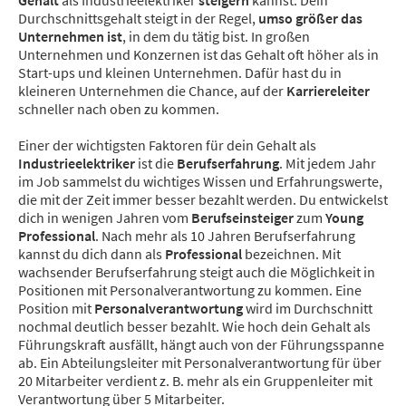
Gehalt
als Industrieelektriker
steigern
kannst. Dein
Durchschnittsgehalt steigt in der Regel,
umso größer das
Unternehmen ist
, in dem du tätig bist. In großen
Unternehmen und Konzernen ist das Gehalt oft höher als in
Start-ups und kleinen Unternehmen. Dafür hast du in
kleineren Unternehmen die Chance, auf der
Karriereleiter
schneller nach oben zu kommen.
Einer der wichtigsten Faktoren für dein Gehalt als
Industrieelektriker
ist die
Berufserfahrung
. Mit jedem Jahr
im Job sammelst du wichtiges Wissen und Erfahrungswerte,
die mit der Zeit immer besser bezahlt werden. Du entwickelst
dich in wenigen Jahren vom
Berufseinsteiger
zum
Young
Professional
. Nach mehr als 10 Jahren Berufserfahrung
kannst du dich dann als
Professional
bezeichnen. Mit
wachsender Berufserfahrung steigt auch die Möglichkeit in
Positionen mit Personalverantwortung zu kommen. Eine
Position mit
Personalverantwortung
wird im Durchschnitt
nochmal deutlich besser bezahlt. Wie hoch dein Gehalt als
Führungskraft ausfällt, hängt auch von der Führungsspanne
ab. Ein Abteilungsleiter mit Personalverantwortung für über
20 Mitarbeiter verdient z. B. mehr als ein Gruppenleiter mit
Verantwortung über 5 Mitarbeiter.