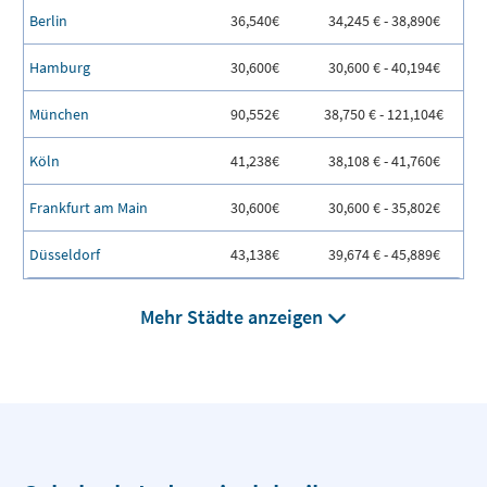
Berlin
36,540€
34,245 € - 38,890€
Hamburg
30,600€
30,600 € - 40,194€
München
90,552€
38,750 € - 121,104€
Köln
41,238€
38,108 € - 41,760€
Frankfurt am Main
30,600€
30,600 € - 35,802€
Düsseldorf
43,138€
39,674 € - 45,889€
Mehr Städte anzeigen