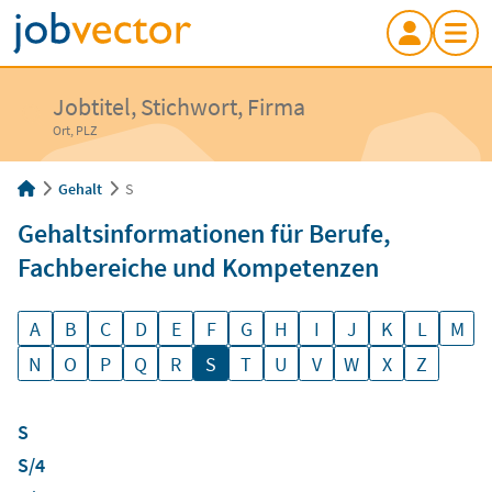
Jobtitel, Stichwort, Firma
Ort, PLZ
Gehalt
S
Gehaltsinformationen für Berufe,
Fachbereiche und Kompetenzen
A
B
C
D
E
F
G
H
I
J
K
L
M
N
O
P
Q
R
S
T
U
V
W
X
Z
S
S/4